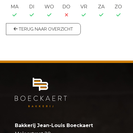
MA
DI
WO
DO
VR
ZA
ZO
TERUG NAAR OVERZICHT
Bakkerij Jean-Louis Boeckaert