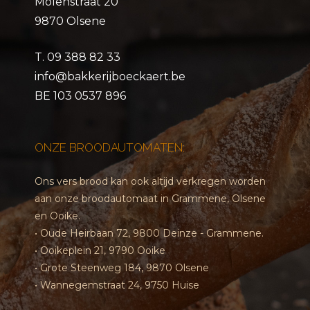
Molenstraat 20
9870 Olsene
T.
09 388 82 33
info@bakkerijboeckaert.be
BE 103 0537 896
ONZE BROODAUTOMATEN:
Ons vers brood kan ook altijd verkregen worden
aan onze broodautomaat in Grammene, Olsene
en Ooike.
• Oude Heirbaan 72, 9800 Deinze - Grammene.
• Ooikeplein 21, 9790 Ooike
• Grote Steenweg 184, 9870 Olsene
• Wannegemstraat 24, 9750 Huise