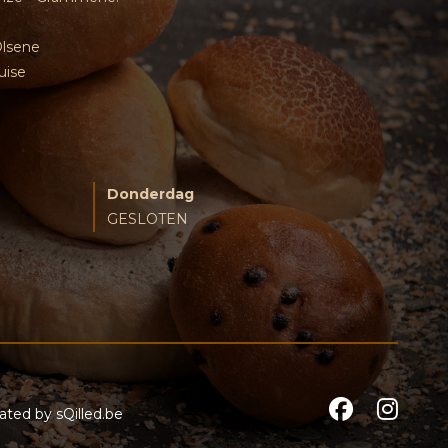
Olsene
uise
Donderdag
GESLOTEN
reated by
sQilled.be