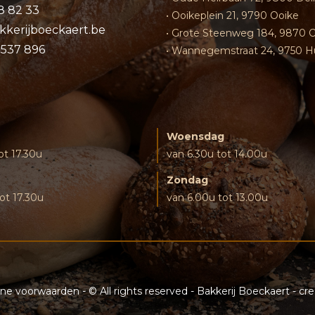
8 82 33
• Ooikeplein 21, 9790 Ooike
kkerijboeckaert.be
• Grote Steenweg 184, 9870 
0537 896
• Wannegemstraat 24, 9750 H
Woensdag
ot 17.30u
van 6.30u tot 14.00u
Zondag
ot 17.30u
van 6.00u tot 13.00u
ne voorwaarden
- © All rights reserved - Bakkerij Boeckaert - c