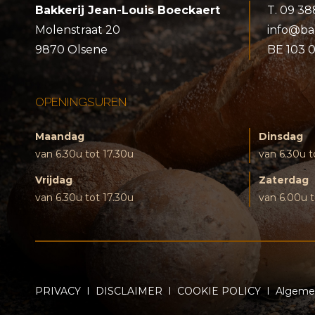
Bakkerij Jean-Louis Boeckaert
T.
09 38
Molenstraat 20
info@ba
9870 Olsene
BE 103 
OPENINGSUREN
Maandag
Dinsdag
van 6.30u tot 17.30u
van 6.30u t
Vrijdag
Zaterdag
van 6.30u tot 17.30u
van 6.00u t
PRIVACY
I
DISCLAIMER
I
COOKIE POLICY
I
Algeme