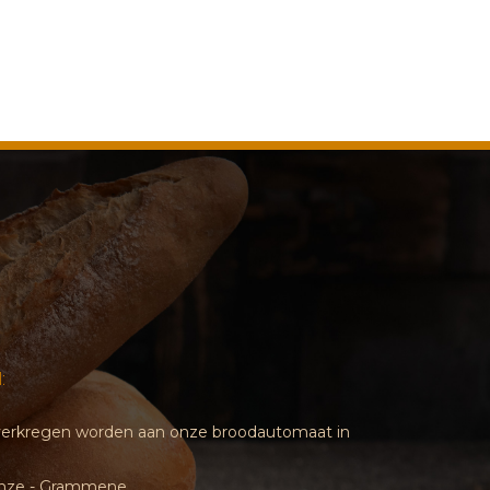
:
d verkregen worden aan onze broodautomaat in
inze - Grammene.