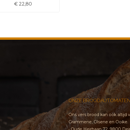
€ 22,80
ONZE BROODAUTOMATEN
Ons vers brood kan ook altij
Grammene, Olsene en Ooike.
• Oude Heirbaan 72, 9800 De