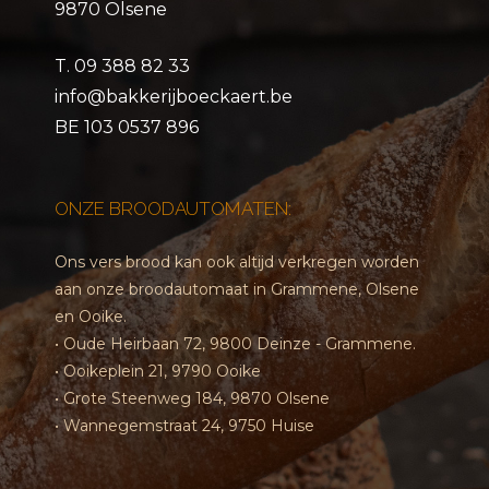
9870 Olsene
T.
09 388 82 33
info@bakkerijboeckaert.be
BE 103 0537 896
ONZE BROODAUTOMATEN:
Ons vers brood kan ook altijd verkregen worden
aan onze broodautomaat in Grammene, Olsene
en Ooike.
• Oude Heirbaan 72, 9800 Deinze - Grammene.
• Ooikeplein 21, 9790 Ooike
• Grote Steenweg 184, 9870 Olsene
• Wannegemstraat 24, 9750 Huise