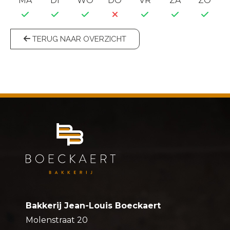
MA
DI
WO
DO
VR
ZA
ZO
TERUG NAAR OVERZICHT
Bakkerij Jean-Louis Boeckaert
Molenstraat 20