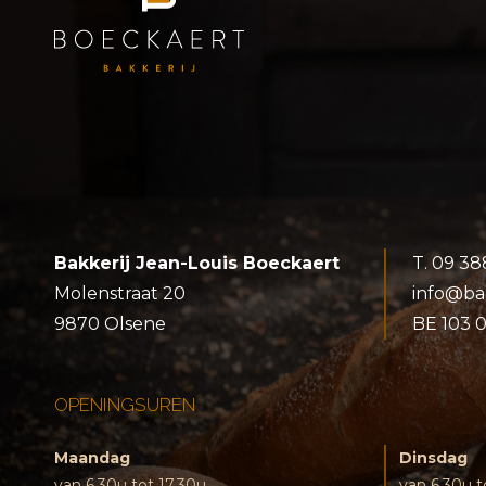
Bakkerij Jean-Louis Boeckaert
T.
09 38
Molenstraat 20
info@ba
9870 Olsene
BE 103 
OPENINGSUREN
Maandag
Dinsdag
van 6.30u tot 17.30u
van 6.30u t