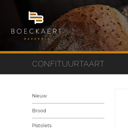
CONFITUURTAART
Nieuw
Brood
Pistolets