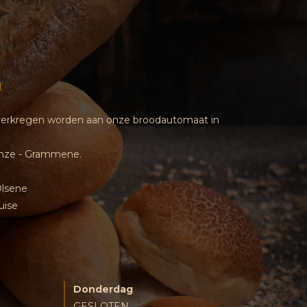
:
d verkregen worden aan onze broodautomaat in
inze - Grammene.
Olsene
uise
Donderdag
GESLOTEN