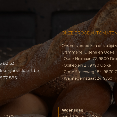
ONZE BROODAUTOMATEN
Ons vers brood kan ook altij
Grammene, Olsene en Ooike.
• Oude Heirbaan 72, 9800 De
8 82 33
• Ooikeplein 21, 9790 Ooike
kkerijboeckaert.be
• Grote Steenweg 184, 9870 
0537 896
• Wannegemstraat 24, 9750 H
Woensdag
ot 17.30u
van 6.30u tot 14.00u