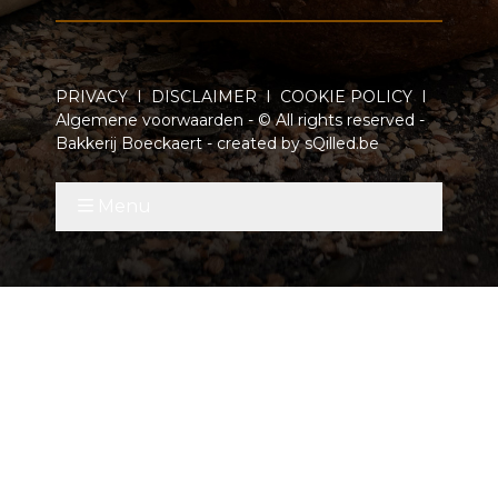
PRIVACY
I
DISCLAIMER
I
COOKIE POLICY
I
Algemene voorwaarden
- © All rights reserved -
Bakkerij Boeckaert - created by
sQilled.be
Menu