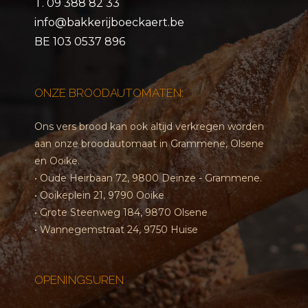
T.
09 388 82 33
info@bakkerijboeckaert.be
BE 103 0537 896
ONZE BROODAUTOMATEN:
Ons vers brood kan ook altijd verkregen worden
aan onze broodautomaat in Grammene, Olsene
en Ooike.
• Oude Heirbaan 72, 9800 Deinze - Grammene.
• Ooikeplein 21, 9790 Ooike
• Grote Steenweg 184, 9870 Olsene
• Wannegemstraat 24, 9750 Huise
OPENINGSUREN