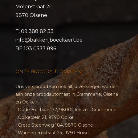
Molenstraat 20
9870 Olsene
T.
09 388 82 33
info@bakkerijboeckaert.be
BE 103 0537 896
ONZE BROODAUTOMATEN:
Ons vers brood kan ook altijd verkregen worden
aan onze broodautomaat in Grammene, Olsene
en Ooike.
• Oude Heirbaan 72, 9800 Deinze - Grammene.
• Ooikeplein 21, 9790 Ooike
• Grote Steenweg 184, 9870 Olsene
• Wannegemstraat 24, 9750 Huise