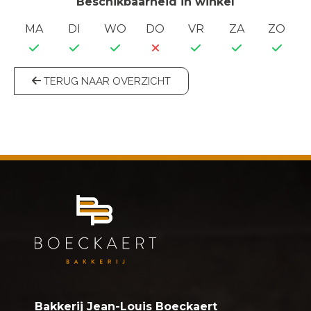
Beschikbaarheid in winkel
MA
DI
WO
DO
VR
ZA
ZO
TERUG NAAR OVERZICHT
Bakkerij Jean-Louis Boeckaert