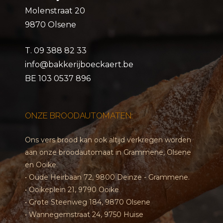
Molenstraat 20
9870 Olsene
T.
09 388 82 33
info@bakkerijboeckaert.be
BE 103 0537 896
ONZE BROODAUTOMATEN:
Ons vers brood kan ook altijd verkregen worden
aan onze broodautomaat in Grammene, Olsene
en Ooike.
• Oude Heirbaan 72, 9800 Deinze - Grammene.
• Ooikeplein 21, 9790 Ooike
• Grote Steenweg 184, 9870 Olsene
• Wannegemstraat 24, 9750 Huise