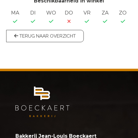
Beschikbaarheid in winkel
MA
DI
WO
DO
VR
ZA
ZO
TERUG NAAR OVERZICHT
Bakkerij Jean-Louis Boeckaert