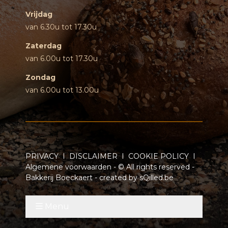
Vrijdag
van 6.30u tot 17.30u
Zaterdag
van 6.00u tot 17.30u
Zondag
van 6.00u tot 13.00u
PRIVACY
I
DISCLAIMER
I
COOKIE POLICY
I
Algemene voorwaarden
- © All rights reserved -
Bakkerij Boeckaert - created by
sQilled.be
Menu