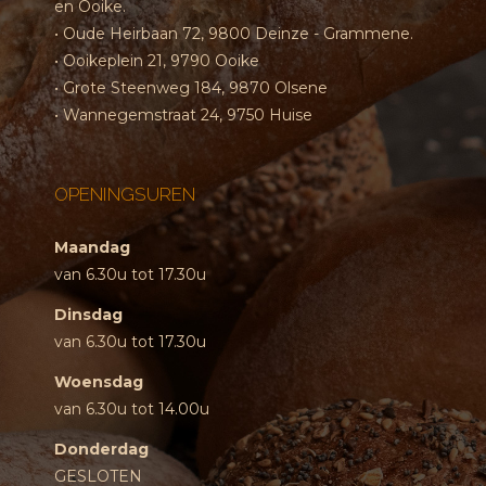
en Ooike.
• Oude Heirbaan 72, 9800 Deinze - Grammene.
• Ooikeplein 21, 9790 Ooike
• Grote Steenweg 184, 9870 Olsene
• Wannegemstraat 24, 9750 Huise
OPENINGSUREN
Maandag
van 6.30u tot 17.30u
Dinsdag
van 6.30u tot 17.30u
Woensdag
van 6.30u tot 14.00u
Donderdag
GESLOTEN