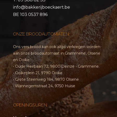
info@bakkerijboeckaert.be
BE 103 0537 896
ONZE BROODAUTOMATEN:
Ons vers brood kan ook altijd verkregen worden
aan onze broodautomaat in Grammene, Olsene
en Ooike.
• Oude Heirbaan 72, 9800 Deinze - Grammene.
• Ooikeplein 21, 9790 Ooike
• Grote Steenweg 184, 9870 Olsene
• Wannegemstraat 24, 9750 Huise
OPENINGSUREN