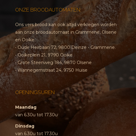
ONZE BROODAUTOMATEN:
Ons vers brood kan ook altijd verkregen worden
aan onze broodautomaat in Grammene, Olsene
en Ooike.
• Oude Heirbaan 72, 9800 Deinze - Grammene.
• Ooikeplein 21, 9790 Ooike
• Grote Steenweg 184, 9870 Olsene
• Wannegemstraat 24, 9750 Huise
OPENINGSUREN
Maandag
van 6.30u tot 17.30u
Dinsdag
van 6.30u tot 17.30u