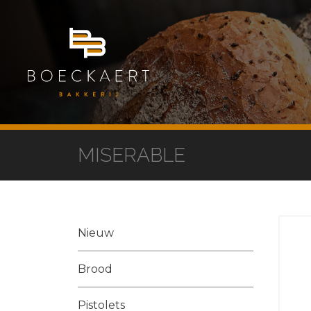
MISERABLE
Nieuw
Brood
Pistolets