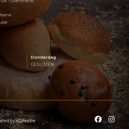
inze - Grammene.
Olsene
uise
Donderdag
GESLOTEN
reated by
sQilled.be