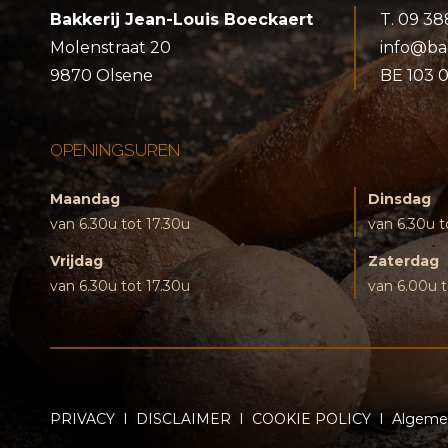
Bakkerij Jean-Louis Boeckaert
T.
09 38
Molenstraat 20
info@ba
9870 Olsene
BE 103 
OPENINGSUREN
Maandag
Dinsdag
van 6.30u tot 17.30u
van 6.30u t
Vrijdag
Zaterdag
van 6.30u tot 17.30u
van 6.00u t
PRIVACY
I
DISCLAIMER
I
COOKIE POLICY
I
Algeme