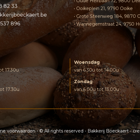
• Oude Heirbaan 72, 9800 De
8 82 33
• Ooikeplein 21, 9790 Ooike
kkerijboeckaert.be
• Grote Steenweg 184, 9870 
0537 896
• Wannegemstraat 24, 9750 H
Woensdag
ot 17.30u
van 6.30u tot 14.00u
Zondag
ot 17.30u
van 6.00u tot 13.00u
ne voorwaarden
- © All rights reserved - Bakkerij Boeckaert - c