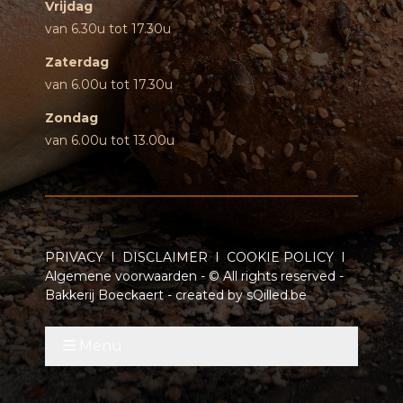
Vrijdag
van 6.30u tot 17.30u
Zaterdag
van 6.00u tot 17.30u
Zondag
van 6.00u tot 13.00u
PRIVACY
I
DISCLAIMER
I
COOKIE POLICY
I
Algemene voorwaarden
- © All rights reserved -
Bakkerij Boeckaert - created by
sQilled.be
Menu