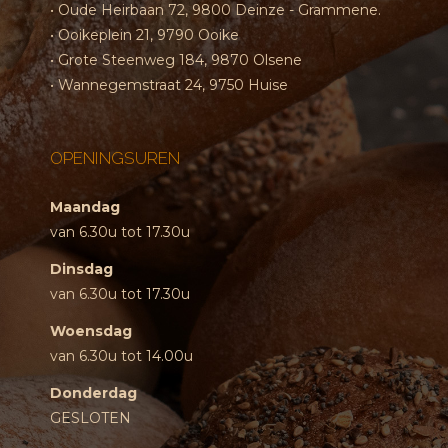
• Oude Heirbaan 72, 9800 Deinze - Grammene.
• Ooikeplein 21, 9790 Ooike
• Grote Steenweg 184, 9870 Olsene
• Wannegemstraat 24, 9750 Huise
OPENINGSUREN
Maandag
van 6.30u tot 17.30u
Dinsdag
van 6.30u tot 17.30u
Woensdag
van 6.30u tot 14.00u
Donderdag
GESLOTEN