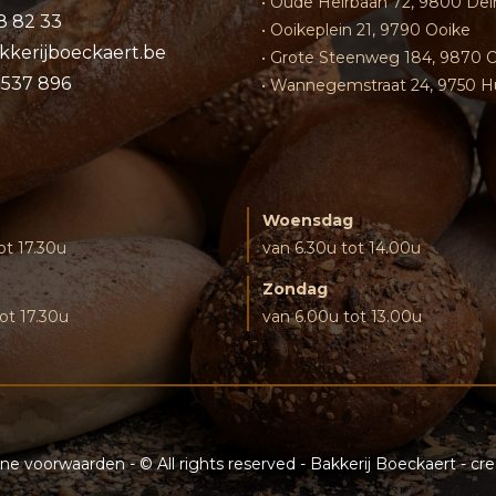
• Oude Heirbaan 72, 9800 De
8 82 33
• Ooikeplein 21, 9790 Ooike
kkerijboeckaert.be
• Grote Steenweg 184, 9870 
0537 896
• Wannegemstraat 24, 9750 H
Woensdag
ot 17.30u
van 6.30u tot 14.00u
Zondag
ot 17.30u
van 6.00u tot 13.00u
ne voorwaarden
- © All rights reserved - Bakkerij Boeckaert - c