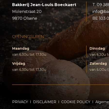
Bakkerij Jean-Louis Boeckaert
T.
09 38
Molenstraat 20
info@ba
9870 Olsene
BE 103 
OPENINGSUREN
Maandag
Dinsdag
van 6.30u tot 17.30u
van 6.30u t
Vrijdag
Zaterdag
van 6.30u tot 17.30u
van 6.00u t
PRIVACY
I
DISCLAIMER
I
COOKIE POLICY
I
Algeme