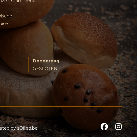
inze - Grammene.
Olsene
uise
Donderdag
GESLOTEN
reated by
sQilled.be