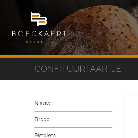
CONFITUURTAARTJE
Nieuw
Brood
Pistolets