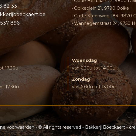
• Oude Heirbaan 72, 9800 De
8 82 33
• Ooikeplein 21, 9790 Ooike
kkerijboeckaert.be
• Grote Steenweg 184, 9870 
0537 896
• Wannegemstraat 24, 9750 H
Woensdag
ot 17.30u
van 6.30u tot 14.00u
Zondag
ot 17.30u
van 6.00u tot 13.00u
ne voorwaarden
- © All rights reserved - Bakkerij Boeckaert - c