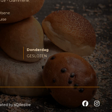
inze - Grammene.
Olsene
uise
Donderdag
GESLOTEN
reated by
sQilled.be