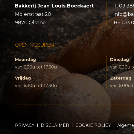
Bakkerij Jean-Louis Boeckaert
T.
09 38
Molenstraat 20
info@ba
9870 Olsene
BE 103 
OPENINGSUREN
Maandag
Dinsdag
van 6.30u tot 17.30u
van 6.30u t
Vrijdag
Zaterdag
van 6.30u tot 17.30u
van 6.00u t
PRIVACY
I
DISCLAIMER
I
COOKIE POLICY
I
Algeme