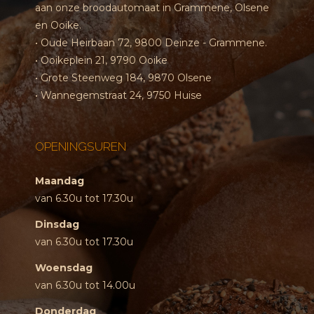
aan onze broodautomaat in Grammene, Olsene
en Ooike.
• Oude Heirbaan 72, 9800 Deinze - Grammene.
• Ooikeplein 21, 9790 Ooike
• Grote Steenweg 184, 9870 Olsene
• Wannegemstraat 24, 9750 Huise
OPENINGSUREN
Maandag
van 6.30u tot 17.30u
Dinsdag
van 6.30u tot 17.30u
Woensdag
van 6.30u tot 14.00u
Donderdag