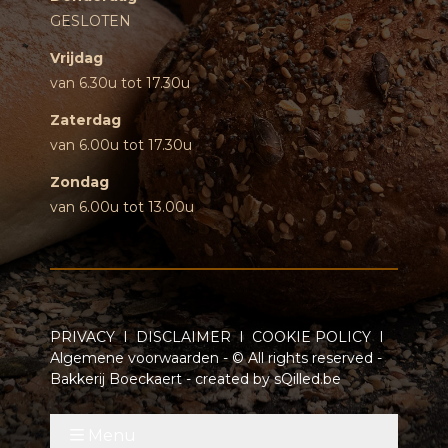
GESLOTEN
Vrijdag
van 6.30u tot 17.30u
Zaterdag
van 6.00u tot 17.30u
Zondag
van 6.00u tot 13.00u
PRIVACY
I
DISCLAIMER
I
COOKIE POLICY
I
Algemene voorwaarden
- © All rights reserved -
Bakkerij Boeckaert - created by
sQilled.be
Menu