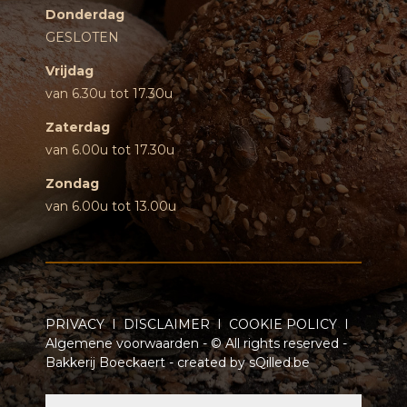
Donderdag
GESLOTEN
Vrijdag
van 6.30u tot 17.30u
Zaterdag
van 6.00u tot 17.30u
Zondag
van 6.00u tot 13.00u
PRIVACY
I
DISCLAIMER
I
COOKIE POLICY
I
Algemene voorwaarden
- © All rights reserved -
Bakkerij Boeckaert - created by
sQilled.be