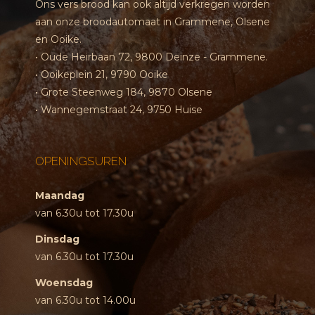
Ons vers brood kan ook altijd verkregen worden
aan onze broodautomaat in Grammene, Olsene
en Ooike.
• Oude Heirbaan 72, 9800 Deinze - Grammene.
• Ooikeplein 21, 9790 Ooike
• Grote Steenweg 184, 9870 Olsene
• Wannegemstraat 24, 9750 Huise
OPENINGSUREN
Maandag
van 6.30u tot 17.30u
Dinsdag
van 6.30u tot 17.30u
Woensdag
van 6.30u tot 14.00u