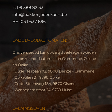
T.
09 388 82 33
info@bakkerijboeckaert.be
BE 103 0537 896
ONZE BROODAUTOMATEN:
Ons vers brood kan ook altijd verkregen worden
aan onze broodautomaat in Grammene, Olsene
en Ooike.
• Oude Heirbaan 72, 9800 Deinze - Grammene.
• Ooikeplein 21, 9790 Ooike
• Grote Steenweg 184, 9870 Olsene
• Wannegemstraat 24, 9750 Huise
OPENINGSUREN